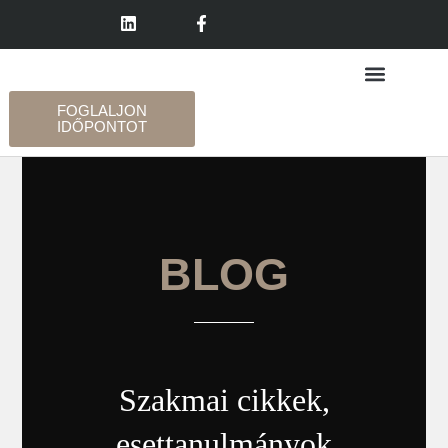
FOGLALJON
IDŐPONTOT
BLOG
Szakmai cikkek,
esettanulmányok