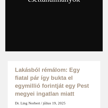
Lakásból rémálom: Egy
fiatal pár így bukta el
egymillió forintját egy Pest
megyei ingatlan miatt
Dr. Ling Norbert
július 19, 2025