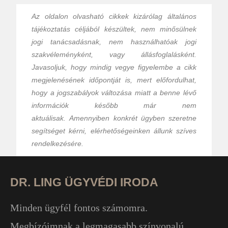
Az oldalon olvasható cikkek kizárólag általános
tájékoztatás céljából készültek, nem minősülnek
jogi tanácsadásnak, nem használhatóak jogi
szakvéleményként, vagy állásfoglalásként.
Javasoljuk, hogy mindig vegye figyelembe a cikk
megjelenésének időpontját is, mert előfordulhat,
hogy a jogszabályok változása miatt a benne lévő
információk később már nem
aktuálisak.
Amennyiben konkrét ügyben szeretne
segítséget kérni, elérhetőségeinken állunk szíves
rendelkezésére.
DR. LING ÜGYVÉDI IRODA
Minden ügyfél fontos számomra.
Megbízóimnak a legmagasabb színvonalú