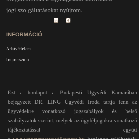
jogi szolgáltatásokat nyújtom.
INFORMÁCIÓ
Adatvédelem
Impresszum
Ezt a honlapot a Budapesti Ügyvédi Kamarában
bejegyzett DR. LING Ügyvédi Iroda tartja fenn az
ügyvédekre vonatkozó jogszabályok és belső
szabályzatok szerint, melyek az ügyféljogokra vonatkozó
tájékoztatással együtt
a
www.magyarugyvedikamara.hu
honlapon találhatóak.