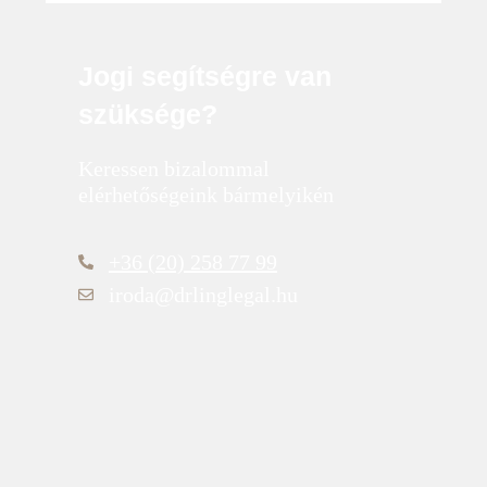
Jogi segítségre van
szüksége?
Keressen bizalommal
elérhetőségeink bármelyikén
+36 (20) 258 77 99
iroda@drlinglegal.hu