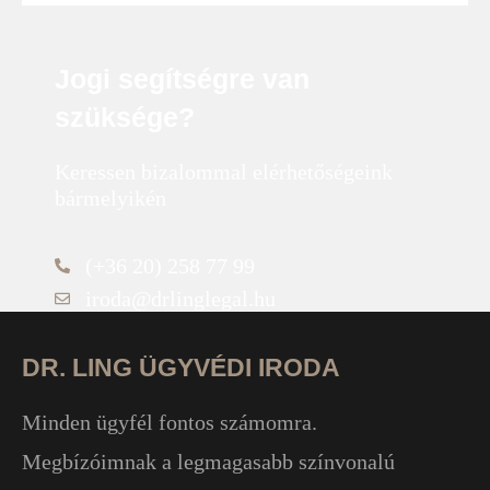
Jogi segítségre van
szüksége?
Keressen bizalommal elérhetőségeink
bármelyikén
(+36 20) 258 77 99
iroda@drlinglegal.hu
DR. LING ÜGYVÉDI IRODA
Minden ügyfél fontos számomra.
Megbízóimnak a legmagasabb színvonalú