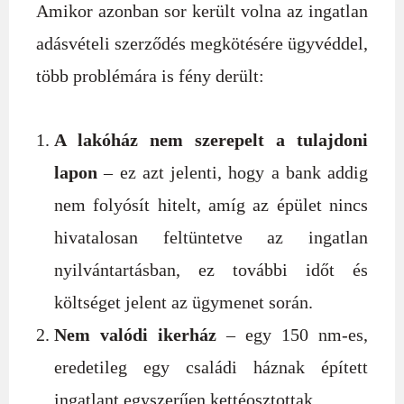
Amikor azonban sor került volna az ingatlan
adásvételi szerződés megkötésére ügyvéddel,
több problémára is fény derült:
A lakóház nem szerepelt a tulajdoni
lapon
– ez azt jelenti, hogy a bank addig
nem folyósít hitelt, amíg az épület nincs
hivatalosan feltüntetve az ingatlan
nyilvántartásban, ez további időt és
költséget jelent az ügymenet során.
Nem valódi ikerház
– egy 150 nm-es,
eredetileg egy családi háznak épített
ingatlant egyszerűen kettéosztottak.