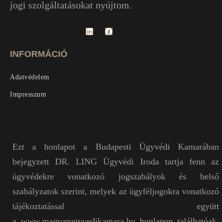
jogi szolgáltatásokat nyújtom.
INFORMÁCIÓ
Adatvédelem
Impresszum
Ezt a honlapot a Budapesti Ügyvédi Kamarában
bejegyzett DR. LING Ügyvédi Iroda tartja fenn az
ügyvédekre vonatkozó jogszabályok és belső
szabályzatok szerint, melyek az ügyféljogokra vonatkozó
tájékoztatással együtt
a
www.magyarugyvedikamara.hu
honlapon találhatóak.