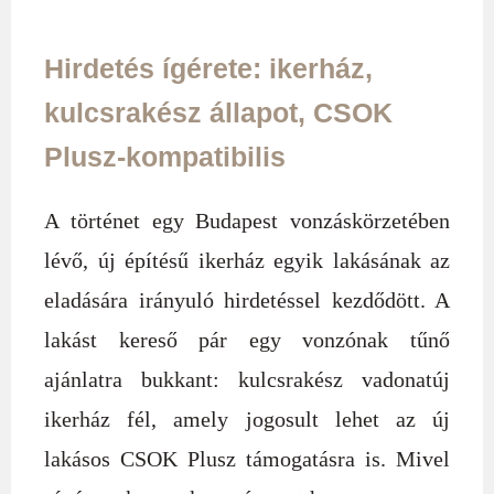
Hirdetés ígérete: ikerház,
kulcsrakész állapot, CSOK
Plusz-kompatibilis
A történet egy Budapest vonzáskörzetében
lévő, új építésű ikerház egyik lakásának az
eladására irányuló hirdetéssel kezdődött. A
lakást kereső pár egy vonzónak tűnő
ajánlatra bukkant: kulcsrakész vadonatúj
ikerház fél, amely jogosult lehet az új
lakásos CSOK Plusz támogatásra is. Mivel