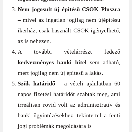
Nem jogosult új építésű CSOK Pluszra
– mivel az ingatlan jogilag nem újépítésű
ikerház, csak használt CSOK igényelhető,
az is nehezen.
A további vételárrészt fedező
kedvezményes banki hitel
sem adható,
mert jogilag nem új építésű a lakás​.
Szűk határidő
– a vételi ajánlatban 60
napos fizetési határidőt szabtak meg, ami
irreálisan rövid volt az adminisztratív és
banki ügyintézésekhez, tekintettel a fenti
jogi problémák megoldására is